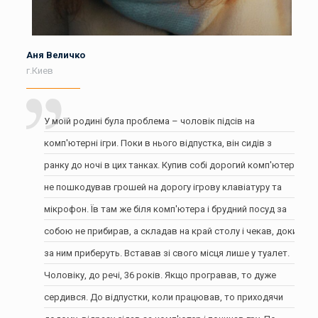
Аня Величко
г.Киев
У моїй родині була проблема – чоловік підсів на
комп'ютерні ігри. Поки в нього відпустка, він сидів з
ранку до ночі в цих танках. Купив собі дорогий комп'ютер,
не пошкодував грошей на дорогу ігрову клавіатуру та
мікрофон. Їв там же біля комп'ютера і брудний посуд за
собою не прибирав, а складав на край столу і чекав, доки
за ним приберуть. Вставав зі свого місця лише у туалет.
Чоловіку, до речі, 36 років. Якщо програвав, то дуже
сердився. До відпустки, коли працював, то приходячи