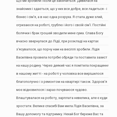
Що ми зробили і коли це закінчиться. Дивилася на
знайомих і здається, що у них все добре, все ладиться - і
бізнес і сім'я, а в нас одна розруха. Я стала дуже злий,
огризаюся на роботі, грублю і його і своїй сім'ї. Постійні
болячки і брак грошей зводили мене сума. Слава Богу
вчасно звернулася до Лідії, при розкладі на картах
з'ясувалося, що порчу нам на весіллі зробили. Лідія
Василівна провела потрібні обряди та поставила захист
на нашу родину. Через деякий час я помітила покращення
в нашому житті - на роботі у чоловіка все вирішилося
благополучно і з ремонтом на квартирі також. Здоров'я
моє відновилося і зараз почуваюся чудово.
Влаштувалася на роботу, зарплата невелика, але є куди
зростати. Велике спасибі Вам мила Лідія Василівна, за
Вашу допомогу та підтримку. Нехай Бог береже Вас та