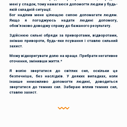
мені у спадок, тому намагаюся допомогти людям у будь-
якій складній ситуації.
Бог наділив мене цілющою силою допомагати людям.
Якщо я погоджуюсь надати людині допомогу,
обов'язково доводжу справу до бажаного результату.
Здійснюю сильні обряди за приворотами, відворотами,
знімаю привороти, будь-яке псування і ставлю сильний
захист.
Можу відкоригувати долю на краще. Прибрати негативне
оточення, змінивши життя.*
Я волію звертатися до світлих сил, оскільки це
безпечніше, без наслідків. У деяких випадках, коли
інакше неможливо допомогти людині, доводиться
звертатися до темних сил. Забираю вплив темних сил,
ставлю захист.