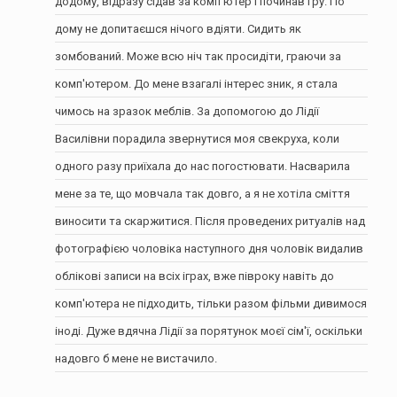
додому, відразу сідав за комп'ютер і починав гру. По
дому не допитаєшся нічого вдіяти. Сидить як
зомбований. Може всю ніч так просидіти, граючи за
комп'ютером. До мене взагалі інтерес зник, я стала
чимось на зразок меблів. За допомогою до Лідії
Василівни порадила звернутися моя свекруха, коли
одного разу приїхала до нас погостювати. Насварила
мене за те, що мовчала так довго, а я не хотіла сміття
виносити та скаржитися. Після проведених ритуалів над
фотографією чоловіка наступного дня чоловік видалив
облікові записи на всіх іграх, вже півроку навіть до
комп'ютера не підходить, тільки разом фільми дивимося
іноді. Дуже вдячна Лідії за порятунок моєї сім'ї, оскільки
надовго б мене не вистачило.