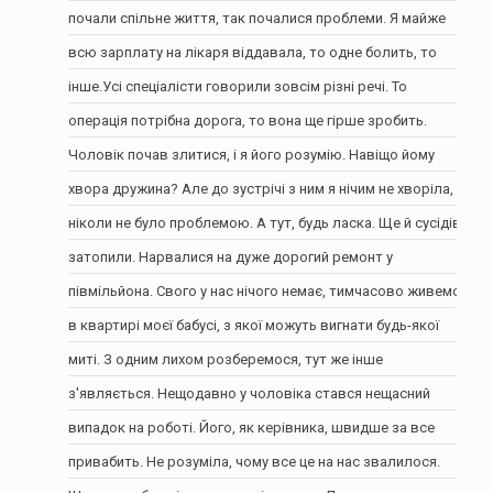
почали спільне життя, так почалися проблеми. Я майже
всю зарплату на лікаря віддавала, то одне болить, то
інше.Усі спеціалісти говорили зовсім різні речі. То
операція потрібна дорога, то вона ще гірше зробить.
Чоловік почав злитися, і я його розумію. Навіщо йому
хвора дружина? Але до зустрічі з ним я нічим не хворіла,
ніколи не було проблемою. А тут, будь ласка. Ще й сусідів
затопили. Нарвалися на дуже дорогий ремонт у
півмільйона. Свого у нас нічого немає, тимчасово живемо
в квартирі моєї бабусі, з якої можуть вигнати будь-якої
миті. З одним лихом розберемося, тут же інше
з'являється. Нещодавно у чоловіка стався нещасний
випадок на роботі. Його, як керівника, швидше за все
привабить. Не розуміла, чому все це на нас звалилося.