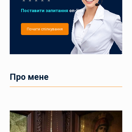
Поставити запитання
on-line
Почати спілкування
Про мене