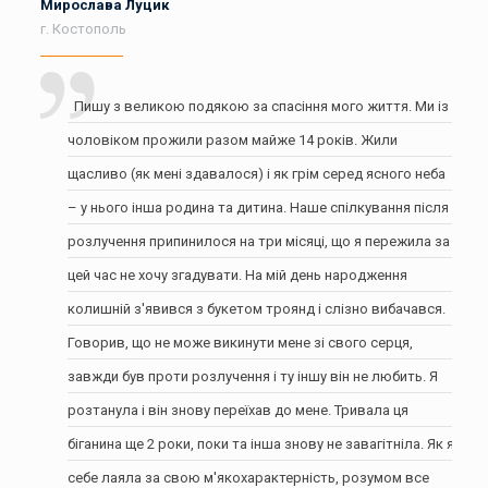
Мирослава Луцик
г. Костополь
Пишу з великою подякою за спасіння мого життя. Ми із
чоловіком прожили разом майже 14 років. Жили
щасливо (як мені здавалося) і як грім серед ясного неба
– у нього інша родина та дитина. Наше спілкування після
розлучення припинилося на три місяці, що я пережила за
цей час не хочу згадувати. На мій день народження
колишній з'явився з букетом троянд і слізно вибачався.
Говорив, що не може викинути мене зі свого серця,
завжди був проти розлучення і ту іншу він не любить. Я
розтанула і він знову переїхав до мене. Тривала ця
біганина ще 2 роки, поки та інша знову не завагітніла. Як я
себе лаяла за свою м'якохарактерність, розумом все